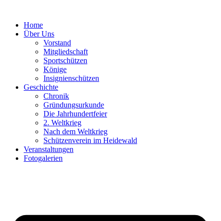
Home
Über Uns
Vorstand
Mitgliedschaft
Sportschützen
Könige
Insignienschützen
Geschichte
Chronik
Gründungsurkunde
Die Jahrhundertfeier
2. Weltkrieg
Nach dem Weltkrieg
Schützenverein im Heidewald
Veranstaltungen
Fotogalerien