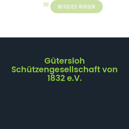
MITGLIED WERDEN
Gütersloh
Schützengesellschaft von
1832 e.V.