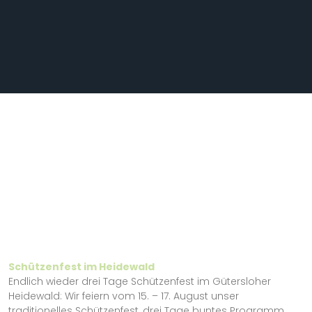
Schützenfest im Heidewald
Endlich wieder drei Tage Schützenfest im Gütersloher
Heidewald: Wir feiern vom 15. – 17. August unser
traditionelles Schützenfest, drei Tage buntes Programm