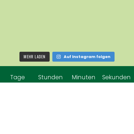
MEHR LADEN
Auf Instagram folgen
Tage
Stunden
Minuten
Sekunden
... bis zum nächsten
Schützenfest im
Heidewald!