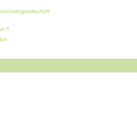
Schützengesellschaft
e 71
loh